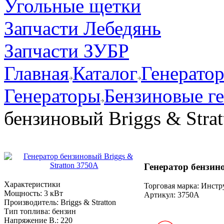
Угольные щетки
Запчасти Лебедянь
Запчасти ЗУБР
Главная
Каталог
Генерато
Генераторы
Бензиновые г
бензиновый Briggs & Stra
Генератор бензино
Характеристики
Торговая марка: Инст
Мощность:
3 кВт
Артикул:
3750A
Производитель:
Briggs & Stratton
Тип топлива:
бензин
Напряжение В.:
220