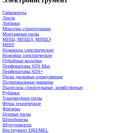
Гайковерты
Дрели
Лобзики
Миксеры строительные
Монтажные пилы
МПШ, МПШЛ, МПШЭ
МШУ
Ножницы электрические
Ножовки электрические
Отбойные молотки
Перфораторы SDS Max
Перфораторы SDS+
Пилы дисковые циркулярные
Полировальные машины
Пылесосы строительные, хозяйственые
Рубанки
Торцовочные пилы
Фены технические
Фрезеры
Цепные пилы
Штроборезы
Шуруповерты
Инструмент DREMEL