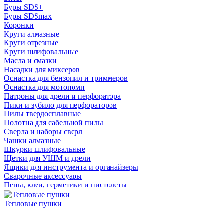
Буры SDS+
Буры SDSmax
Коронки
Круги алмазные
Круги отрезные
Круги шлифовальные
Масла и смазки
Насадки для миксеров
Оснастка для бензопил и триммеров
Оснастка для мотопомп
Патроны для дрели и перфоратора
Пики и зубило для перфораторов
Пилы твердосплавные
Полотна для сабельной пилы
Сверла и наборы сверл
Чашки алмазные
Шкурки шлифовальные
Щетки для УШМ и дрели
Ящики для инструмента и органайзеры
Сварочные аксессуары
Пены, клеи, герметики и пистолеты
Тепловые пушки