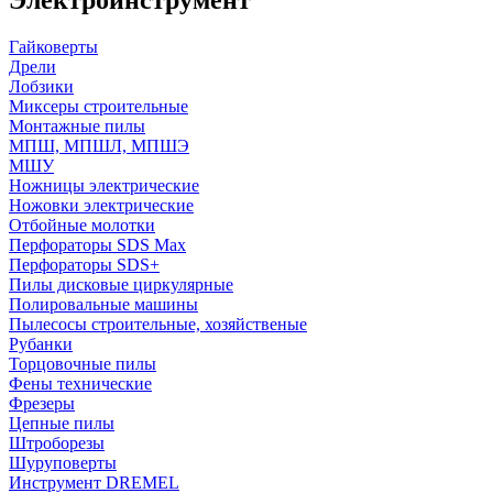
Гайковерты
Дрели
Лобзики
Миксеры строительные
Монтажные пилы
МПШ, МПШЛ, МПШЭ
МШУ
Ножницы электрические
Ножовки электрические
Отбойные молотки
Перфораторы SDS Max
Перфораторы SDS+
Пилы дисковые циркулярные
Полировальные машины
Пылесосы строительные, хозяйственые
Рубанки
Торцовочные пилы
Фены технические
Фрезеры
Цепные пилы
Штроборезы
Шуруповерты
Инструмент DREMEL