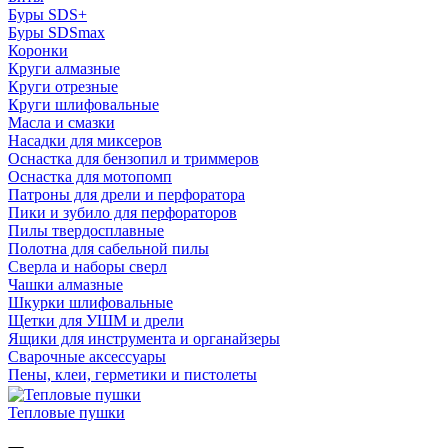
Буры SDS+
Буры SDSmax
Коронки
Круги алмазные
Круги отрезные
Круги шлифовальные
Масла и смазки
Насадки для миксеров
Оснастка для бензопил и триммеров
Оснастка для мотопомп
Патроны для дрели и перфоратора
Пики и зубило для перфораторов
Пилы твердосплавные
Полотна для сабельной пилы
Сверла и наборы сверл
Чашки алмазные
Шкурки шлифовальные
Щетки для УШМ и дрели
Ящики для инструмента и органайзеры
Сварочные аксессуары
Пены, клеи, герметики и пистолеты
Тепловые пушки