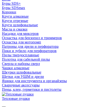
Буры SDS+
Буры SDSmax
Коронки
Круги алмазные
Круги отрезные
Круги шлифовальные
Масла и смазки
Насадки для миксеров
Оснастка для бензопил и триммеров
Оснастка для мотопомп
Патроны для дрели и перфоратора
Пики и зубило для перфораторов
Пилы твердосплавные
Полотна для сабельной пилы
Сверла и наборы сверл
Чашки алмазные
Шкурки шлифовальные
Щетки для УШМ и дрели
Ящики для инструмента и органайзеры
Сварочные аксессуары
Пены, клеи, герметики и пистолеты
Тепловые пушки