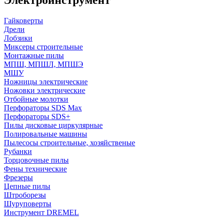
Гайковерты
Дрели
Лобзики
Миксеры строительные
Монтажные пилы
МПШ, МПШЛ, МПШЭ
МШУ
Ножницы электрические
Ножовки электрические
Отбойные молотки
Перфораторы SDS Max
Перфораторы SDS+
Пилы дисковые циркулярные
Полировальные машины
Пылесосы строительные, хозяйственые
Рубанки
Торцовочные пилы
Фены технические
Фрезеры
Цепные пилы
Штроборезы
Шуруповерты
Инструмент DREMEL