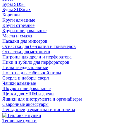
Буры SDS+
Буры SDSmax
Коронки
Круги алмазные
Круги отрезные
Круги шлифовальные
Масла и смазки
Насадки для миксеров
Оснастка для бензопил и триммеров
Оснастка для мотопомп
Патроны для дрели и перфоратора
Пики и зубило для перфораторов
Пилы твердосплавные
Полотна для сабельной пилы
Сверла и наборы сверл
Чашки алмазные
Шкурки шлифовальные
Щетки для УШМ и дрели
Ящики для инструмента и органайзеры
Сварочные аксессуары
Пены, клеи, герметики и пистолеты
Тепловые пушки