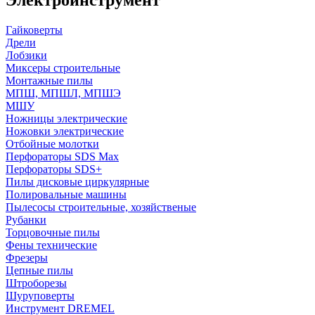
Гайковерты
Дрели
Лобзики
Миксеры строительные
Монтажные пилы
МПШ, МПШЛ, МПШЭ
МШУ
Ножницы электрические
Ножовки электрические
Отбойные молотки
Перфораторы SDS Max
Перфораторы SDS+
Пилы дисковые циркулярные
Полировальные машины
Пылесосы строительные, хозяйственые
Рубанки
Торцовочные пилы
Фены технические
Фрезеры
Цепные пилы
Штроборезы
Шуруповерты
Инструмент DREMEL