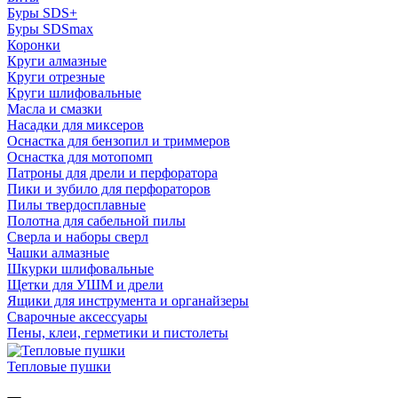
Буры SDS+
Буры SDSmax
Коронки
Круги алмазные
Круги отрезные
Круги шлифовальные
Масла и смазки
Насадки для миксеров
Оснастка для бензопил и триммеров
Оснастка для мотопомп
Патроны для дрели и перфоратора
Пики и зубило для перфораторов
Пилы твердосплавные
Полотна для сабельной пилы
Сверла и наборы сверл
Чашки алмазные
Шкурки шлифовальные
Щетки для УШМ и дрели
Ящики для инструмента и органайзеры
Сварочные аксессуары
Пены, клеи, герметики и пистолеты
Тепловые пушки