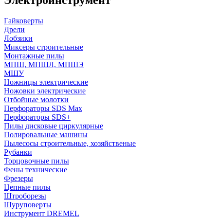
Гайковерты
Дрели
Лобзики
Миксеры строительные
Монтажные пилы
МПШ, МПШЛ, МПШЭ
МШУ
Ножницы электрические
Ножовки электрические
Отбойные молотки
Перфораторы SDS Max
Перфораторы SDS+
Пилы дисковые циркулярные
Полировальные машины
Пылесосы строительные, хозяйственые
Рубанки
Торцовочные пилы
Фены технические
Фрезеры
Цепные пилы
Штроборезы
Шуруповерты
Инструмент DREMEL