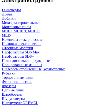
Гайковерты
Дрели
Лобзики
Миксеры строительные
Монтажные пилы
МПШ, МПШЛ, МПШЭ
МШУ
Ножницы электрические
Ножовки электрические
Отбойные молотки
Перфораторы SDS Max
Перфораторы SDS+
Пилы дисковые циркулярные
Полировальные машины
Пылесосы строительные, хозяйственые
Рубанки
Торцовочные пилы
Фены технические
Фрезеры
Цепные пилы
Штроборезы
Шуруповерты
Инструмент DREMEL