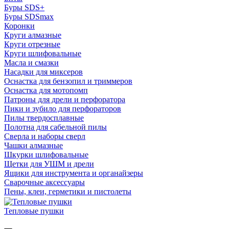
Буры SDS+
Буры SDSmax
Коронки
Круги алмазные
Круги отрезные
Круги шлифовальные
Масла и смазки
Насадки для миксеров
Оснастка для бензопил и триммеров
Оснастка для мотопомп
Патроны для дрели и перфоратора
Пики и зубило для перфораторов
Пилы твердосплавные
Полотна для сабельной пилы
Сверла и наборы сверл
Чашки алмазные
Шкурки шлифовальные
Щетки для УШМ и дрели
Ящики для инструмента и органайзеры
Сварочные аксессуары
Пены, клеи, герметики и пистолеты
Тепловые пушки