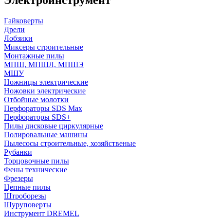
Гайковерты
Дрели
Лобзики
Миксеры строительные
Монтажные пилы
МПШ, МПШЛ, МПШЭ
МШУ
Ножницы электрические
Ножовки электрические
Отбойные молотки
Перфораторы SDS Max
Перфораторы SDS+
Пилы дисковые циркулярные
Полировальные машины
Пылесосы строительные, хозяйственые
Рубанки
Торцовочные пилы
Фены технические
Фрезеры
Цепные пилы
Штроборезы
Шуруповерты
Инструмент DREMEL