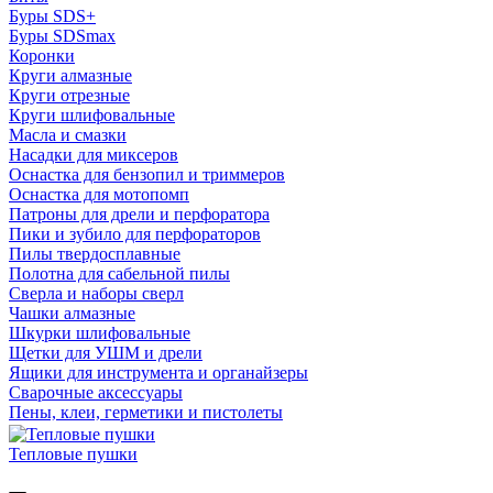
Буры SDS+
Буры SDSmax
Коронки
Круги алмазные
Круги отрезные
Круги шлифовальные
Масла и смазки
Насадки для миксеров
Оснастка для бензопил и триммеров
Оснастка для мотопомп
Патроны для дрели и перфоратора
Пики и зубило для перфораторов
Пилы твердосплавные
Полотна для сабельной пилы
Сверла и наборы сверл
Чашки алмазные
Шкурки шлифовальные
Щетки для УШМ и дрели
Ящики для инструмента и органайзеры
Сварочные аксессуары
Пены, клеи, герметики и пистолеты
Тепловые пушки