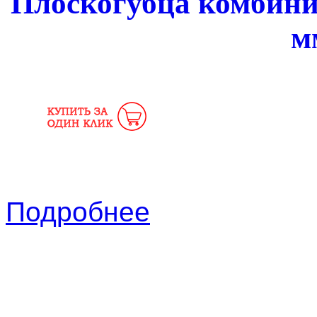
Плоскогубца комбин
м
Подробнее