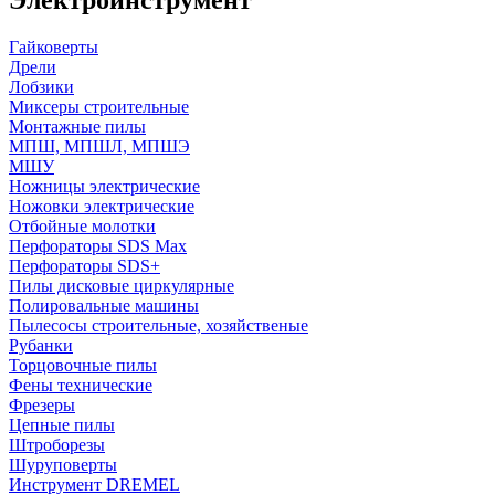
Гайковерты
Дрели
Лобзики
Миксеры строительные
Монтажные пилы
МПШ, МПШЛ, МПШЭ
МШУ
Ножницы электрические
Ножовки электрические
Отбойные молотки
Перфораторы SDS Max
Перфораторы SDS+
Пилы дисковые циркулярные
Полировальные машины
Пылесосы строительные, хозяйственые
Рубанки
Торцовочные пилы
Фены технические
Фрезеры
Цепные пилы
Штроборезы
Шуруповерты
Инструмент DREMEL