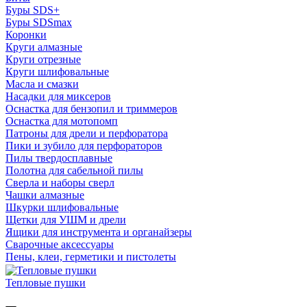
Буры SDS+
Буры SDSmax
Коронки
Круги алмазные
Круги отрезные
Круги шлифовальные
Масла и смазки
Насадки для миксеров
Оснастка для бензопил и триммеров
Оснастка для мотопомп
Патроны для дрели и перфоратора
Пики и зубило для перфораторов
Пилы твердосплавные
Полотна для сабельной пилы
Сверла и наборы сверл
Чашки алмазные
Шкурки шлифовальные
Щетки для УШМ и дрели
Ящики для инструмента и органайзеры
Сварочные аксессуары
Пены, клеи, герметики и пистолеты
Тепловые пушки