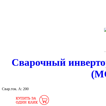
Сварочный инверто
(M
Свар.ток. А:
200