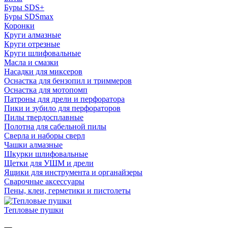
Буры SDS+
Буры SDSmax
Коронки
Круги алмазные
Круги отрезные
Круги шлифовальные
Масла и смазки
Насадки для миксеров
Оснастка для бензопил и триммеров
Оснастка для мотопомп
Патроны для дрели и перфоратора
Пики и зубило для перфораторов
Пилы твердосплавные
Полотна для сабельной пилы
Сверла и наборы сверл
Чашки алмазные
Шкурки шлифовальные
Щетки для УШМ и дрели
Ящики для инструмента и органайзеры
Сварочные аксессуары
Пены, клеи, герметики и пистолеты
Тепловые пушки