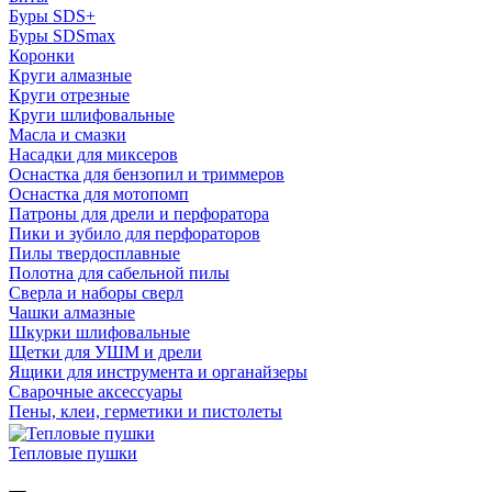
Буры SDS+
Буры SDSmax
Коронки
Круги алмазные
Круги отрезные
Круги шлифовальные
Масла и смазки
Насадки для миксеров
Оснастка для бензопил и триммеров
Оснастка для мотопомп
Патроны для дрели и перфоратора
Пики и зубило для перфораторов
Пилы твердосплавные
Полотна для сабельной пилы
Сверла и наборы сверл
Чашки алмазные
Шкурки шлифовальные
Щетки для УШМ и дрели
Ящики для инструмента и органайзеры
Сварочные аксессуары
Пены, клеи, герметики и пистолеты
Тепловые пушки