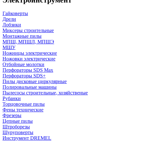
Гайковерты
Дрели
Лобзики
Миксеры строительные
Монтажные пилы
МПШ, МПШЛ, МПШЭ
МШУ
Ножницы электрические
Ножовки электрические
Отбойные молотки
Перфораторы SDS Max
Перфораторы SDS+
Пилы дисковые циркулярные
Полировальные машины
Пылесосы строительные, хозяйственые
Рубанки
Торцовочные пилы
Фены технические
Фрезеры
Цепные пилы
Штроборезы
Шуруповерты
Инструмент DREMEL