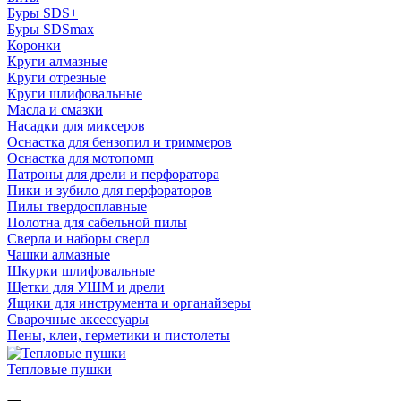
Буры SDS+
Буры SDSmax
Коронки
Круги алмазные
Круги отрезные
Круги шлифовальные
Масла и смазки
Насадки для миксеров
Оснастка для бензопил и триммеров
Оснастка для мотопомп
Патроны для дрели и перфоратора
Пики и зубило для перфораторов
Пилы твердосплавные
Полотна для сабельной пилы
Сверла и наборы сверл
Чашки алмазные
Шкурки шлифовальные
Щетки для УШМ и дрели
Ящики для инструмента и органайзеры
Сварочные аксессуары
Пены, клеи, герметики и пистолеты
Тепловые пушки