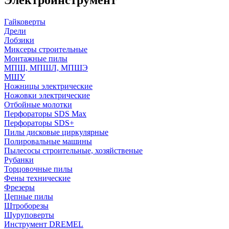
Гайковерты
Дрели
Лобзики
Миксеры строительные
Монтажные пилы
МПШ, МПШЛ, МПШЭ
МШУ
Ножницы электрические
Ножовки электрические
Отбойные молотки
Перфораторы SDS Max
Перфораторы SDS+
Пилы дисковые циркулярные
Полировальные машины
Пылесосы строительные, хозяйственые
Рубанки
Торцовочные пилы
Фены технические
Фрезеры
Цепные пилы
Штроборезы
Шуруповерты
Инструмент DREMEL