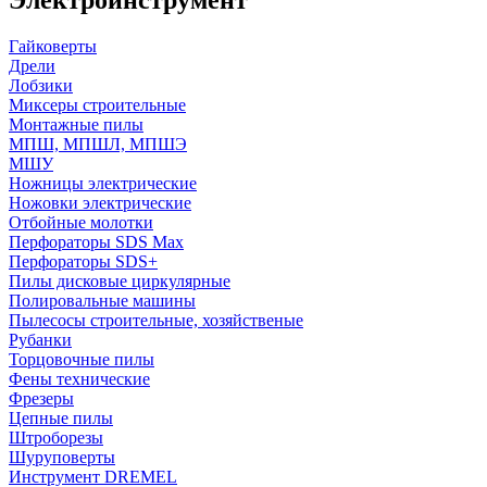
Гайковерты
Дрели
Лобзики
Миксеры строительные
Монтажные пилы
МПШ, МПШЛ, МПШЭ
МШУ
Ножницы электрические
Ножовки электрические
Отбойные молотки
Перфораторы SDS Max
Перфораторы SDS+
Пилы дисковые циркулярные
Полировальные машины
Пылесосы строительные, хозяйственые
Рубанки
Торцовочные пилы
Фены технические
Фрезеры
Цепные пилы
Штроборезы
Шуруповерты
Инструмент DREMEL