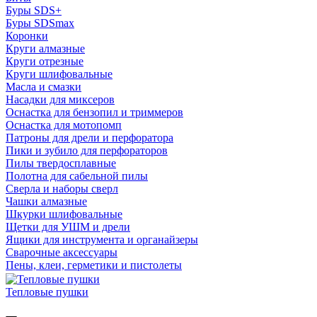
Буры SDS+
Буры SDSmax
Коронки
Круги алмазные
Круги отрезные
Круги шлифовальные
Масла и смазки
Насадки для миксеров
Оснастка для бензопил и триммеров
Оснастка для мотопомп
Патроны для дрели и перфоратора
Пики и зубило для перфораторов
Пилы твердосплавные
Полотна для сабельной пилы
Сверла и наборы сверл
Чашки алмазные
Шкурки шлифовальные
Щетки для УШМ и дрели
Ящики для инструмента и органайзеры
Сварочные аксессуары
Пены, клеи, герметики и пистолеты
Тепловые пушки