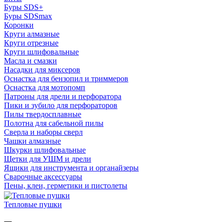
Буры SDS+
Буры SDSmax
Коронки
Круги алмазные
Круги отрезные
Круги шлифовальные
Масла и смазки
Насадки для миксеров
Оснастка для бензопил и триммеров
Оснастка для мотопомп
Патроны для дрели и перфоратора
Пики и зубило для перфораторов
Пилы твердосплавные
Полотна для сабельной пилы
Сверла и наборы сверл
Чашки алмазные
Шкурки шлифовальные
Щетки для УШМ и дрели
Ящики для инструмента и органайзеры
Сварочные аксессуары
Пены, клеи, герметики и пистолеты
Тепловые пушки