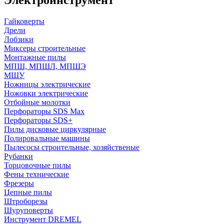
Гайковерты
Дрели
Лобзики
Миксеры строительные
Монтажные пилы
МПШ, МПШЛ, МПШЭ
МШУ
Ножницы электрические
Ножовки электрические
Отбойные молотки
Перфораторы SDS Max
Перфораторы SDS+
Пилы дисковые циркулярные
Полировальные машины
Пылесосы строительные, хозяйственые
Рубанки
Торцовочные пилы
Фены технические
Фрезеры
Цепные пилы
Штроборезы
Шуруповерты
Инструмент DREMEL