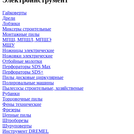
Гайковерты
Дрели
Лобзики
Миксеры строительные
Монтажные пилы
МПШ, МПШЛ, МПШЭ
МШУ
Ножницы электрические
Ножовки электрические
Отбойные молотки
Перфораторы SDS Max
Перфораторы SDS+
Пилы дисковые циркулярные
Полировальные машины
Пылесосы строительные, хозяйственые
Рубанки
Торцовочные пилы
Фены технические
Фрезеры
Цепные пилы
Штроборезы
Шуруповерты
Инструмент DREMEL