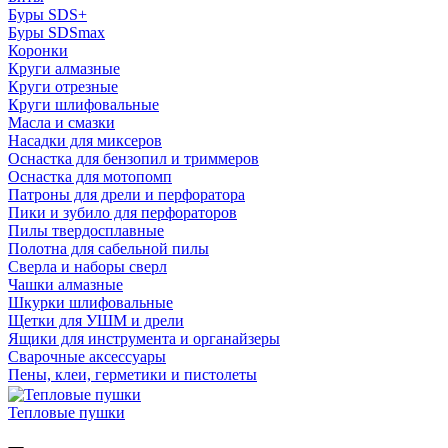
Буры SDS+
Буры SDSmax
Коронки
Круги алмазные
Круги отрезные
Круги шлифовальные
Масла и смазки
Насадки для миксеров
Оснастка для бензопил и триммеров
Оснастка для мотопомп
Патроны для дрели и перфоратора
Пики и зубило для перфораторов
Пилы твердосплавные
Полотна для сабельной пилы
Сверла и наборы сверл
Чашки алмазные
Шкурки шлифовальные
Щетки для УШМ и дрели
Ящики для инструмента и органайзеры
Сварочные аксессуары
Пены, клеи, герметики и пистолеты
Тепловые пушки