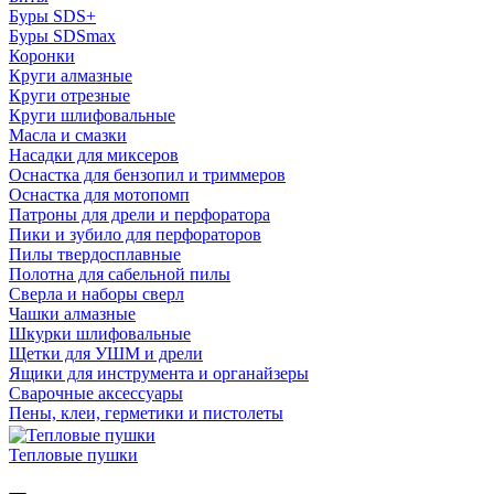
Буры SDS+
Буры SDSmax
Коронки
Круги алмазные
Круги отрезные
Круги шлифовальные
Масла и смазки
Насадки для миксеров
Оснастка для бензопил и триммеров
Оснастка для мотопомп
Патроны для дрели и перфоратора
Пики и зубило для перфораторов
Пилы твердосплавные
Полотна для сабельной пилы
Сверла и наборы сверл
Чашки алмазные
Шкурки шлифовальные
Щетки для УШМ и дрели
Ящики для инструмента и органайзеры
Сварочные аксессуары
Пены, клеи, герметики и пистолеты
Тепловые пушки