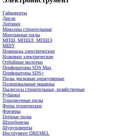
Гайковерты
Дрели
Лобзики
Миксеры строительные
Монтажные пилы
МПШ, МПШЛ, МПШЭ
МШУ
Ножницы электрические
Ножовки электрические
Отбойные молотки
Перфораторы SDS Max
Перфораторы SDS+
Пилы дисковые циркулярные
Полировальные машины
Пылесосы строительные, хозяйственые
Рубанки
Торцовочные пилы
Фены технические
Фрезеры
Цепные пилы
Штроборезы
Шуруповерты
Инструмент DREMEL