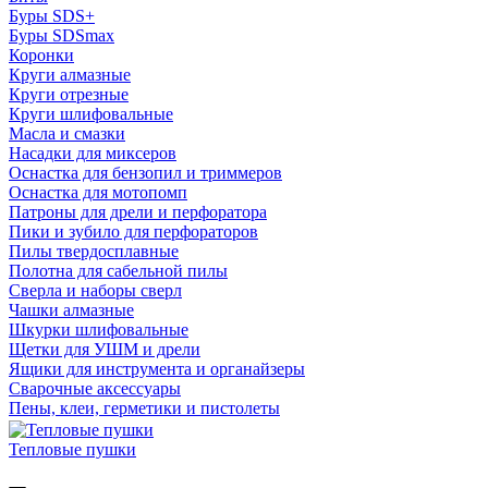
Буры SDS+
Буры SDSmax
Коронки
Круги алмазные
Круги отрезные
Круги шлифовальные
Масла и смазки
Насадки для миксеров
Оснастка для бензопил и триммеров
Оснастка для мотопомп
Патроны для дрели и перфоратора
Пики и зубило для перфораторов
Пилы твердосплавные
Полотна для сабельной пилы
Сверла и наборы сверл
Чашки алмазные
Шкурки шлифовальные
Щетки для УШМ и дрели
Ящики для инструмента и органайзеры
Сварочные аксессуары
Пены, клеи, герметики и пистолеты
Тепловые пушки