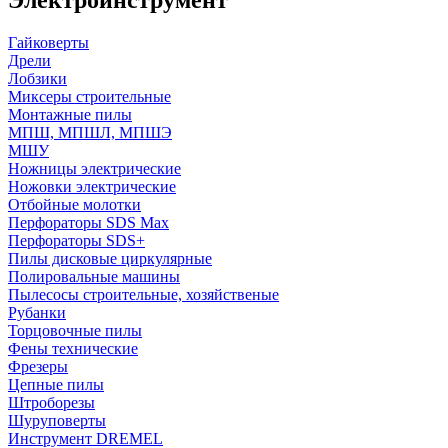
Гайковерты
Дрели
Лобзики
Миксеры строительные
Монтажные пилы
МПШ, МПШЛ, МПШЭ
МШУ
Ножницы электрические
Ножовки электрические
Отбойные молотки
Перфораторы SDS Max
Перфораторы SDS+
Пилы дисковые циркулярные
Полировальные машины
Пылесосы строительные, хозяйственые
Рубанки
Торцовочные пилы
Фены технические
Фрезеры
Цепные пилы
Штроборезы
Шуруповерты
Инструмент DREMEL