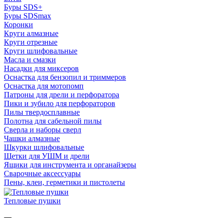
Буры SDS+
Буры SDSmax
Коронки
Круги алмазные
Круги отрезные
Круги шлифовальные
Масла и смазки
Насадки для миксеров
Оснастка для бензопил и триммеров
Оснастка для мотопомп
Патроны для дрели и перфоратора
Пики и зубило для перфораторов
Пилы твердосплавные
Полотна для сабельной пилы
Сверла и наборы сверл
Чашки алмазные
Шкурки шлифовальные
Щетки для УШМ и дрели
Ящики для инструмента и органайзеры
Сварочные аксессуары
Пены, клеи, герметики и пистолеты
Тепловые пушки