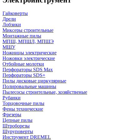
Гайковерты
Дрели
Лобзики
Миксеры строительные
Монтажные пилы
МПШ, МПШЛ, МПШЭ
МШУ
Ножницы электрические
Ножовки электрические
Отбойные молотки
Перфораторы SDS Max
Перфораторы SDS+
Пилы дисковые циркулярные
Полировальные машины
Пылесосы строительные, хозяйственые
Рубанки
Торцовочные пилы
Фены технические
Фрезеры
Цепные пилы
Штроборезы
Шуруповерты
Инструмент DREMEL