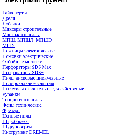
Гайковерты
Дрели
Лобзики
Миксеры строительные
Монтажные пилы
МПШ, МПШЛ, МПШЭ
МШУ
Ножницы электрические
Ножовки электрические
Отбойные молотки
Перфораторы SDS Max
Перфораторы SDS+
Пилы дисковые циркулярные
Полировальные машины
Пылесосы строительные, хозяйственые
Рубанки
Торцовочные пилы
Фены технические
Фрезеры
Цепные пилы
Штроборезы
Шуруповерты
Инструмент DREMEL