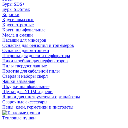
Буры SDS+
Буры SDSmax
Коронки
Круги алмазные
Круги отрезные
Круги шлифовальные
Масла и смазки
Насадки для миксеров
Оснастка для бензопил и триммеров
Оснастка для мотопомп
Патроны для дрели и перфоратора
Пики и зубило для перфораторов
Пилы твердосплавные
Полотна для сабельной пилы
Сверла и наборы сверл
Чашки алмазные
Шкурки шлифовальные
Щетки для УШМ и дрели
Ящики для инструмента и органайзеры
Сварочные аксессуары
Пены, клеи, герметики и пистолеты
Тепловые пушки