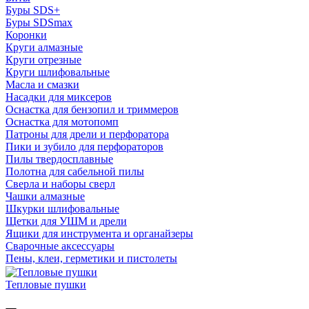
Буры SDS+
Буры SDSmax
Коронки
Круги алмазные
Круги отрезные
Круги шлифовальные
Масла и смазки
Насадки для миксеров
Оснастка для бензопил и триммеров
Оснастка для мотопомп
Патроны для дрели и перфоратора
Пики и зубило для перфораторов
Пилы твердосплавные
Полотна для сабельной пилы
Сверла и наборы сверл
Чашки алмазные
Шкурки шлифовальные
Щетки для УШМ и дрели
Ящики для инструмента и органайзеры
Сварочные аксессуары
Пены, клеи, герметики и пистолеты
Тепловые пушки