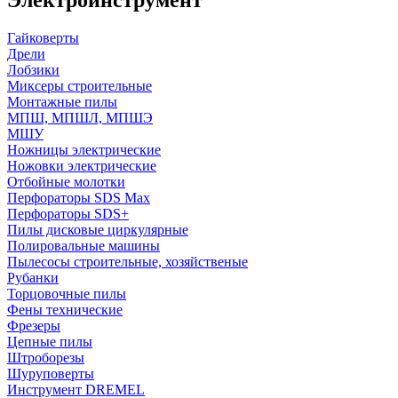
Гайковерты
Дрели
Лобзики
Миксеры строительные
Монтажные пилы
МПШ, МПШЛ, МПШЭ
МШУ
Ножницы электрические
Ножовки электрические
Отбойные молотки
Перфораторы SDS Max
Перфораторы SDS+
Пилы дисковые циркулярные
Полировальные машины
Пылесосы строительные, хозяйственые
Рубанки
Торцовочные пилы
Фены технические
Фрезеры
Цепные пилы
Штроборезы
Шуруповерты
Инструмент DREMEL