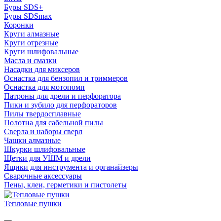
Буры SDS+
Буры SDSmax
Коронки
Круги алмазные
Круги отрезные
Круги шлифовальные
Масла и смазки
Насадки для миксеров
Оснастка для бензопил и триммеров
Оснастка для мотопомп
Патроны для дрели и перфоратора
Пики и зубило для перфораторов
Пилы твердосплавные
Полотна для сабельной пилы
Сверла и наборы сверл
Чашки алмазные
Шкурки шлифовальные
Щетки для УШМ и дрели
Ящики для инструмента и органайзеры
Сварочные аксессуары
Пены, клеи, герметики и пистолеты
Тепловые пушки