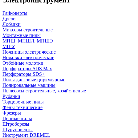
Гайковерты
Дрели
Лобзики
Миксеры строительные
Монтажные пилы
МПШ, МПШЛ, МПШЭ
МШУ
Ножницы электрические
Ножовки электрические
Отбойные молотки
Перфораторы SDS Max
Перфораторы SDS+
Пилы дисковые циркулярные
Полировальные машины
Пылесосы строительные, хозяйственые
Рубанки
Торцовочные пилы
Фены технические
Фрезеры
Цепные пилы
Штроборезы
Шуруповерты
Инструмент DREMEL