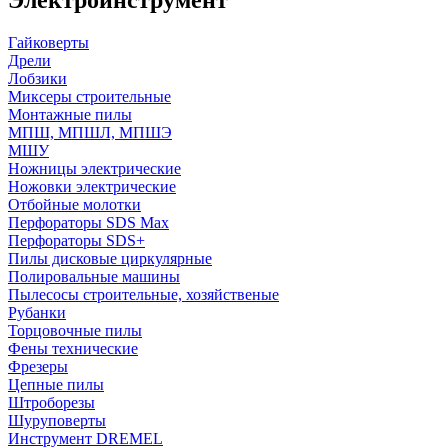
Гайковерты
Дрели
Лобзики
Миксеры строительные
Монтажные пилы
МПШ, МПШЛ, МПШЭ
МШУ
Ножницы электрические
Ножовки электрические
Отбойные молотки
Перфораторы SDS Max
Перфораторы SDS+
Пилы дисковые циркулярные
Полировальные машины
Пылесосы строительные, хозяйственые
Рубанки
Торцовочные пилы
Фены технические
Фрезеры
Цепные пилы
Штроборезы
Шуруповерты
Инструмент DREMEL