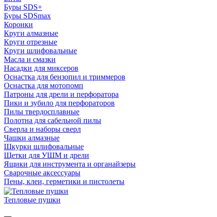
Буры SDS+
Буры SDSmax
Коронки
Круги алмазные
Круги отрезные
Круги шлифовальные
Масла и смазки
Насадки для миксеров
Оснастка для бензопил и триммеров
Оснастка для мотопомп
Патроны для дрели и перфоратора
Пики и зубило для перфораторов
Пилы твердосплавные
Полотна для сабельной пилы
Сверла и наборы сверл
Чашки алмазные
Шкурки шлифовальные
Щетки для УШМ и дрели
Ящики для инструмента и органайзеры
Сварочные аксессуары
Пены, клеи, герметики и пистолеты
Тепловые пушки