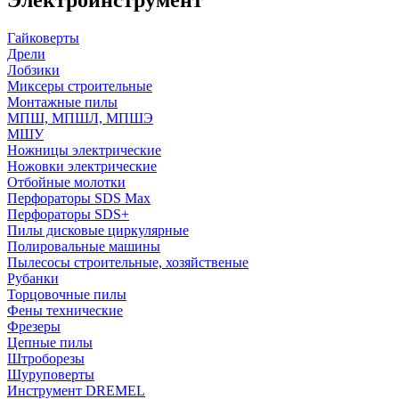
Гайковерты
Дрели
Лобзики
Миксеры строительные
Монтажные пилы
МПШ, МПШЛ, МПШЭ
МШУ
Ножницы электрические
Ножовки электрические
Отбойные молотки
Перфораторы SDS Max
Перфораторы SDS+
Пилы дисковые циркулярные
Полировальные машины
Пылесосы строительные, хозяйственые
Рубанки
Торцовочные пилы
Фены технические
Фрезеры
Цепные пилы
Штроборезы
Шуруповерты
Инструмент DREMEL