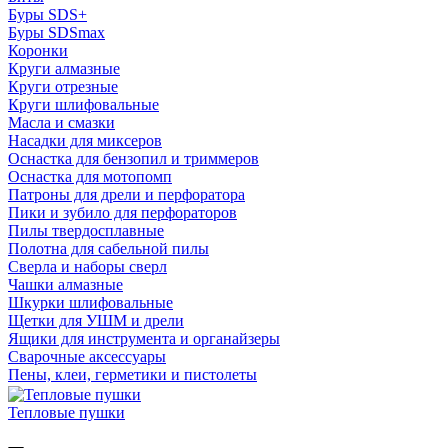
Буры SDS+
Буры SDSmax
Коронки
Круги алмазные
Круги отрезные
Круги шлифовальные
Масла и смазки
Насадки для миксеров
Оснастка для бензопил и триммеров
Оснастка для мотопомп
Патроны для дрели и перфоратора
Пики и зубило для перфораторов
Пилы твердосплавные
Полотна для сабельной пилы
Сверла и наборы сверл
Чашки алмазные
Шкурки шлифовальные
Щетки для УШМ и дрели
Ящики для инструмента и органайзеры
Сварочные аксессуары
Пены, клеи, герметики и пистолеты
Тепловые пушки