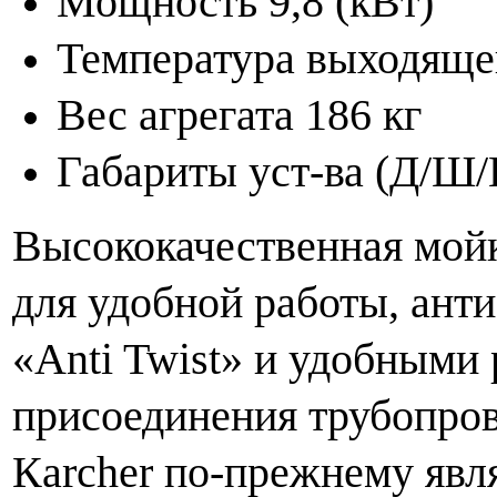
Мощность 9,8 (кВт)
Температура выходяще
Вес агрегата 186 кг
Габариты уст-ва (Д/Ш/
Высококачественная мой
для удобной работы, ант
«
Anti Twist
» и удобными 
присоединения трубопров
К
archer
по-прежнему явля