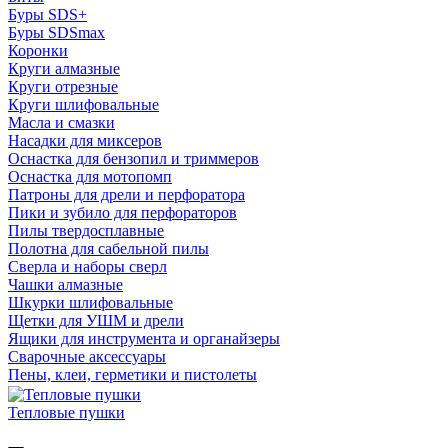
Буры SDS+
Буры SDSmax
Коронки
Круги алмазные
Круги отрезные
Круги шлифовальные
Масла и смазки
Насадки для миксеров
Оснастка для бензопил и триммеров
Оснастка для мотопомп
Патроны для дрели и перфоратора
Пики и зубило для перфораторов
Пилы твердосплавные
Полотна для сабельной пилы
Сверла и наборы сверл
Чашки алмазные
Шкурки шлифовальные
Щетки для УШМ и дрели
Ящики для инструмента и органайзеры
Сварочные аксессуары
Пены, клеи, герметики и пистолеты
Тепловые пушки