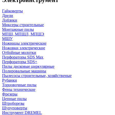
Гайковерты
Дрели
Лобзики
Миксеры строительные
Монтажные пилы
МПШ, МПШЛ, МПШЭ
МШУ
Ножницы электрические
Ножовки электрические
Отбойные молотки
Перфораторы SDS Max
Перфораторы SDS+
Пилы дисковые циркулярные
Полировальные машины
Пылесосы строительные, хозяйственые
Рубанки
Торцовочные пилы
Фены технические
Фрезеры
Цепные пилы
Штроборезы
Шуруповерты
Инструмент DREMEL