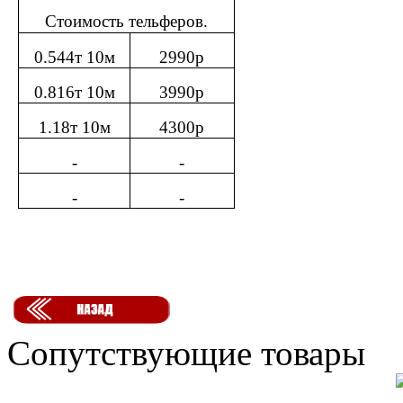
Стоимость тельферов.
0.544
т
10
м
2990
р
0.816
т
10
м
3990
р
1.18
т
10
м
4300
р
-
-
-
-
Сопутствующие товары