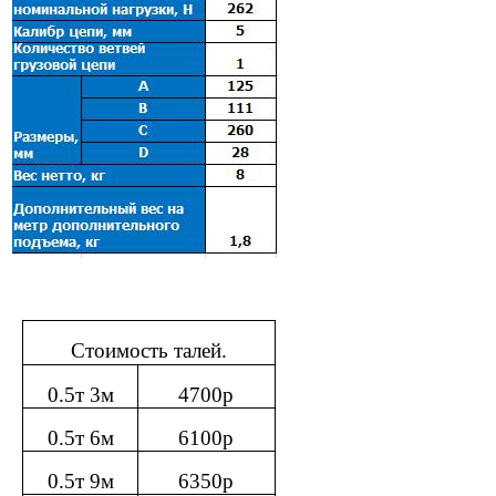
Стоимость талей.
0.5т 3м
4700р
0.5т 6м
6100р
0.5т 9м
6350р