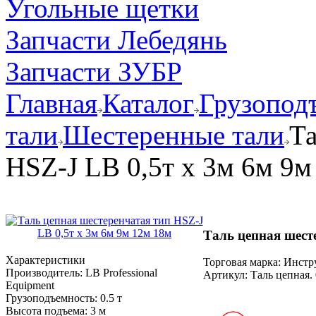
Угольные щетки
Запчасти Лебедянь
Запчасти ЗУБР
Главная
Каталог
Грузопод
тали
Шестеренные тали
Та
HSZ-J LB 0,5т х 3м 6м 9м
Таль цепная шест
Характеристики
Торговая марка: Инст
Производитель:
LB Professional
Артикул:
Таль цепная. 
Equipment
Грузоподъемность:
0.5 т
Высота подъема:
3 м