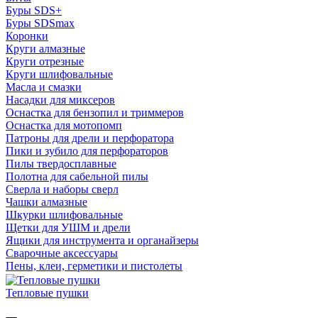
Буры SDS+
Буры SDSmax
Коронки
Круги алмазные
Круги отрезные
Круги шлифовальные
Масла и смазки
Насадки для миксеров
Оснастка для бензопил и триммеров
Оснастка для мотопомп
Патроны для дрели и перфоратора
Пики и зубило для перфораторов
Пилы твердосплавные
Полотна для сабельной пилы
Сверла и наборы сверл
Чашки алмазные
Шкурки шлифовальные
Щетки для УШМ и дрели
Ящики для инструмента и органайзеры
Сварочные аксессуары
Пены, клеи, герметики и пистолеты
Тепловые пушки