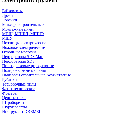
Гайковерты
Дрели
Лобзики
Миксеры строительные
Монтажные пилы
МПШ, МПШЛ, МПШЭ
МШУ
Ножницы электрические
Ножовки электрические
Отбойные молотки
Перфораторы SDS Max
Перфораторы SDS+
Пилы дисковые циркулярные
Полировальные машины
Пылесосы строительные, хозяйственые
Рубанки
Торцовочные пилы
Фены технические
Фрезеры
Цепные пилы
Штроборезы
Шуруповерты
Инструмент DREMEL