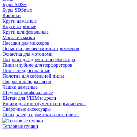
Буры SDS+
Буры SDSmax
Коронки
Круги алмазные
Круги отрезные
Круги шлифовальные
Масла и смазки
Насадки для миксеров
Оснастка для бензопил и триммеров
Оснастка для мотопомп
Патроны для дрели и перфоратора
Пики и зубило для перфораторов
Пилы твердосплавные
Полотна для сабельной пилы
Сверла и наборы сверл
Чашки алмазные
Шкурки шлифовальные
Щетки для УШМ и дрели
Ящики для инструмента и органайзеры
Сварочные аксессуары
Пены, клеи, герметики и пистолеты
Тепловые пушки