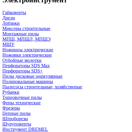
Гайковерты
Дрели
Лобзики
Миксеры строительные
Монтажные пилы
МПШ, МПШЛ, МПШЭ
МШУ
Ножницы электрические
Ножовки электрические
Отбойные молотки
Перфораторы SDS Max
Перфораторы SDS+
Пилы дисковые циркулярные
Полировальные машины
Пылесосы строительные, хозяйственые
Рубанки
Торцовочные пилы
Фены технические
Фрезеры
Цепные пилы
Штроборезы
Шуруповерты
Инструмент DREMEL