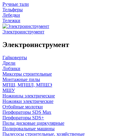
Ручные тали
Тельферы
Лебедки
Тележки
Электроинструмент
Электроинструмент
Гайковерты
Дрели
Лобзики
Миксеры строительные
Монтажные пилы
МПШ, МПШЛ, МПШЭ
МШУ
Ножницы электрические
Ножовки электрические
Отбойные молотки
Перфораторы SDS Max
Перфораторы SDS+
Пилы дисковые циркулярные
Полировальные машины
Пылесосы строительные, хозяйственые