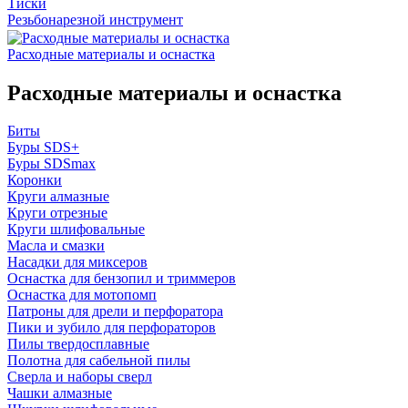
Тиски
Резьбонарезной инструмент
Расходные материалы и оснастка
Расходные материалы и оснастка
Биты
Буры SDS+
Буры SDSmax
Коронки
Круги алмазные
Круги отрезные
Круги шлифовальные
Масла и смазки
Насадки для миксеров
Оснастка для бензопил и триммеров
Оснастка для мотопомп
Патроны для дрели и перфоратора
Пики и зубило для перфораторов
Пилы твердосплавные
Полотна для сабельной пилы
Сверла и наборы сверл
Чашки алмазные