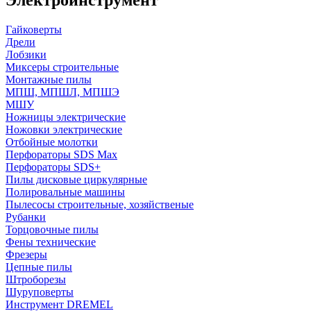
Гайковерты
Дрели
Лобзики
Миксеры строительные
Монтажные пилы
МПШ, МПШЛ, МПШЭ
МШУ
Ножницы электрические
Ножовки электрические
Отбойные молотки
Перфораторы SDS Max
Перфораторы SDS+
Пилы дисковые циркулярные
Полировальные машины
Пылесосы строительные, хозяйственые
Рубанки
Торцовочные пилы
Фены технические
Фрезеры
Цепные пилы
Штроборезы
Шуруповерты
Инструмент DREMEL