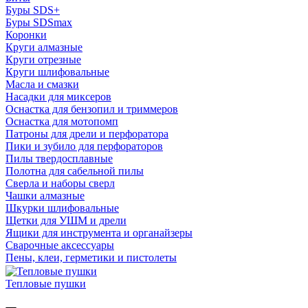
Буры SDS+
Буры SDSmax
Коронки
Круги алмазные
Круги отрезные
Круги шлифовальные
Масла и смазки
Насадки для миксеров
Оснастка для бензопил и триммеров
Оснастка для мотопомп
Патроны для дрели и перфоратора
Пики и зубило для перфораторов
Пилы твердосплавные
Полотна для сабельной пилы
Сверла и наборы сверл
Чашки алмазные
Шкурки шлифовальные
Щетки для УШМ и дрели
Ящики для инструмента и органайзеры
Сварочные аксессуары
Пены, клеи, герметики и пистолеты
Тепловые пушки