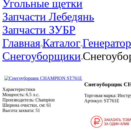
Угольные щетки
Запчасти Лебедянь
Запчасти ЗУБР
Главная
Каталог
Генерато
Снегоуборщики
Снегоуб
Снегоуборщик C
Характеристики
Мощность:
6.5 л.с.
Торговая марка: Инст
Производитель:
Champion
Артикул:
ST761E
Ширина очистки, см:
61
Высота захвата:
51