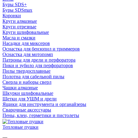
Буры SDS+
Буры SDSmax
Коронки
Круги алмазные
Круги отрезные
Круги шлифовальные
Масла и смазки
Насадки для миксеров
Оснастка для бензопил и триммеров
Оснастка для мотопомп
Патроны для дрели и перфоратора
Пики и зубило для перфораторов
Пилы твердосплавные
Полотна для сабельной пилы
Сверла и наборы сверл
Чашки алмазные
Шкурки шлифовальные
Щетки для УШМ и дрели
Ящики для инструмента и органайзеры
Сварочные аксессуары
Пены, клеи, герметики и пистолеты
Тепловые пушки