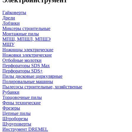
Гайковерты
Дрели
Лобзики
Миксеры строительные
Монтажные пилы
МПШ, МПШЛ, МПШЭ
МШУ
Ножницы электрические
Ножовки электрические
Отбойные молотки
Перфораторы SDS Max
Перфораторы SDS+
Пилы дисковые циркулярные
Полировальные машины
Пылесосы строительные, хозяйственые
Рубанки
Торцовочные пилы
Фены технические
Фрезеры
Цепные пилы
Штроборезы
Шуруповерты
Инструмент DREMEL