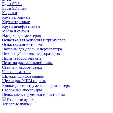
Буры SDS+
Буры SDSmax
Коронки
Круги алмазные
Круги отрезные
Круги шлифовальные
Масла и смазки
Насадки для миксеров
Оснастка для бензопил и триммеров
Оснастка для мотопомп
Патроны для дрели и перфоратора
Пики и зубило для перфораторов
Пилы твердосплавные
Полотна для сабельной пилы
Сверла и наборы сверл
Чашки алмазные
Шкурки шлифовальные
Щетки для УШМ и дрели
Ящики для инструмента и органайзеры
Сварочные аксессуары
Пены, клеи, герметики и пистолеты
Тепловые пушки