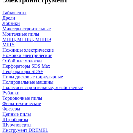
Гайковерты
Дрели
Лобзики
Миксеры строительные
Монтажные пилы
МПШ, МПШЛ, МПШЭ
МШУ
Ножницы электрические
Ножовки электрические
Отбойные молотки
Перфораторы SDS Max
Перфораторы SDS+
Пилы дисковые циркулярные
Полировальные машины
Пылесосы строительные, хозяйственые
Рубанки
Торцовочные пилы
Фены технические
Фрезеры
Цепные пилы
Штроборезы
Шуруповерты
Инструмент DREMEL