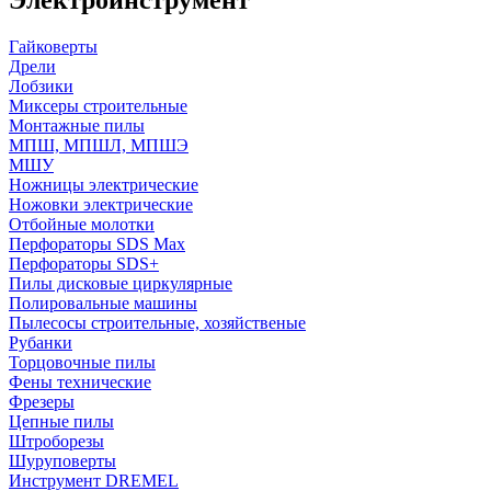
Гайковерты
Дрели
Лобзики
Миксеры строительные
Монтажные пилы
МПШ, МПШЛ, МПШЭ
МШУ
Ножницы электрические
Ножовки электрические
Отбойные молотки
Перфораторы SDS Max
Перфораторы SDS+
Пилы дисковые циркулярные
Полировальные машины
Пылесосы строительные, хозяйственые
Рубанки
Торцовочные пилы
Фены технические
Фрезеры
Цепные пилы
Штроборезы
Шуруповерты
Инструмент DREMEL