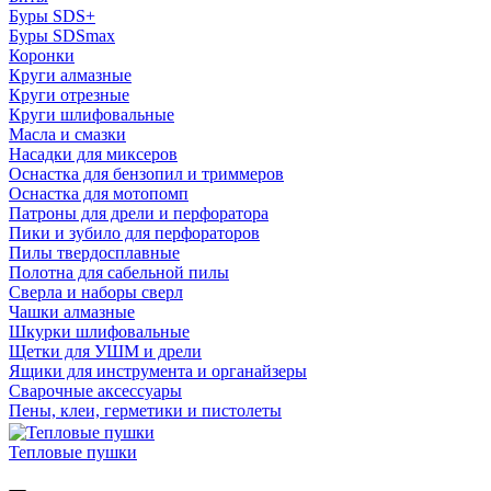
Буры SDS+
Буры SDSmax
Коронки
Круги алмазные
Круги отрезные
Круги шлифовальные
Масла и смазки
Насадки для миксеров
Оснастка для бензопил и триммеров
Оснастка для мотопомп
Патроны для дрели и перфоратора
Пики и зубило для перфораторов
Пилы твердосплавные
Полотна для сабельной пилы
Сверла и наборы сверл
Чашки алмазные
Шкурки шлифовальные
Щетки для УШМ и дрели
Ящики для инструмента и органайзеры
Сварочные аксессуары
Пены, клеи, герметики и пистолеты
Тепловые пушки