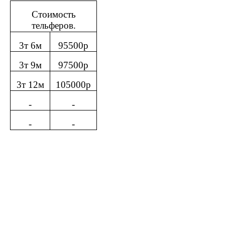
Стоимость
тельферов.
3т 6м
95500р
3т 9м
97500р
3т 12м
105000р
-
-
-
-