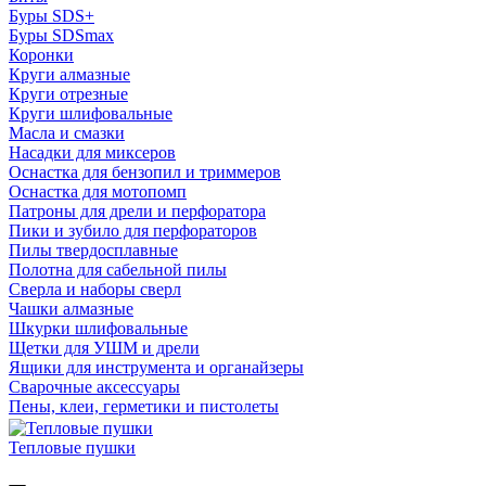
Буры SDS+
Буры SDSmax
Коронки
Круги алмазные
Круги отрезные
Круги шлифовальные
Масла и смазки
Насадки для миксеров
Оснастка для бензопил и триммеров
Оснастка для мотопомп
Патроны для дрели и перфоратора
Пики и зубило для перфораторов
Пилы твердосплавные
Полотна для сабельной пилы
Сверла и наборы сверл
Чашки алмазные
Шкурки шлифовальные
Щетки для УШМ и дрели
Ящики для инструмента и органайзеры
Сварочные аксессуары
Пены, клеи, герметики и пистолеты
Тепловые пушки