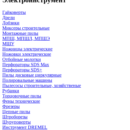
Гайковерты
Дрели
Лобзики
Миксеры строительные
Монтажные пилы
МПШ, МПШЛ, МПШЭ
МШУ
Ножницы электрические
Ножовки электрические
Отбойные молотки
Перфораторы SDS Max
Перфораторы SDS+
Пилы дисковые циркулярные
Полировальные машины
Пылесосы строительные, хозяйственые
Рубанки
Торцовочные пилы
Фены технические
Фрезеры
Цепные пилы
Штроборезы
Шуруповерты
Инструмент DREMEL