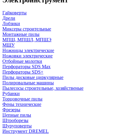
Гайковерты
Дрели
Лобзики
Миксеры строительные
Монтажные пилы
МПШ, МПШЛ, МПШЭ
МШУ
Ножницы электрические
Ножовки электрические
Отбойные молотки
Перфораторы SDS Max
Перфораторы SDS+
Пилы дисковые циркулярные
Полировальные машины
Пылесосы строительные, хозяйственые
Рубанки
Торцовочные пилы
Фены технические
Фрезеры
Цепные пилы
Штроборезы
Шуруповерты
Инструмент DREMEL