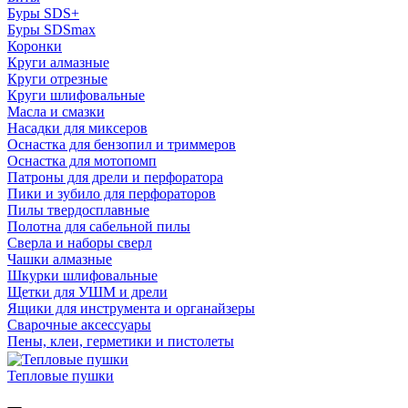
Буры SDS+
Буры SDSmax
Коронки
Круги алмазные
Круги отрезные
Круги шлифовальные
Масла и смазки
Насадки для миксеров
Оснастка для бензопил и триммеров
Оснастка для мотопомп
Патроны для дрели и перфоратора
Пики и зубило для перфораторов
Пилы твердосплавные
Полотна для сабельной пилы
Сверла и наборы сверл
Чашки алмазные
Шкурки шлифовальные
Щетки для УШМ и дрели
Ящики для инструмента и органайзеры
Сварочные аксессуары
Пены, клеи, герметики и пистолеты
Тепловые пушки