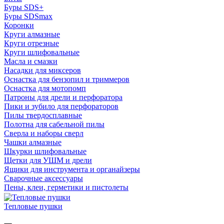
Буры SDS+
Буры SDSmax
Коронки
Круги алмазные
Круги отрезные
Круги шлифовальные
Масла и смазки
Насадки для миксеров
Оснастка для бензопил и триммеров
Оснастка для мотопомп
Патроны для дрели и перфоратора
Пики и зубило для перфораторов
Пилы твердосплавные
Полотна для сабельной пилы
Сверла и наборы сверл
Чашки алмазные
Шкурки шлифовальные
Щетки для УШМ и дрели
Ящики для инструмента и органайзеры
Сварочные аксессуары
Пены, клеи, герметики и пистолеты
Тепловые пушки