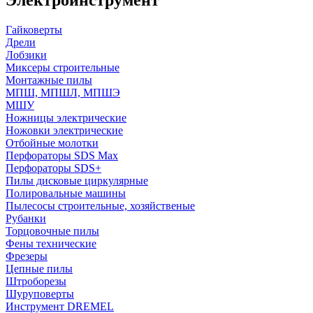
Гайковерты
Дрели
Лобзики
Миксеры строительные
Монтажные пилы
МПШ, МПШЛ, МПШЭ
МШУ
Ножницы электрические
Ножовки электрические
Отбойные молотки
Перфораторы SDS Max
Перфораторы SDS+
Пилы дисковые циркулярные
Полировальные машины
Пылесосы строительные, хозяйственые
Рубанки
Торцовочные пилы
Фены технические
Фрезеры
Цепные пилы
Штроборезы
Шуруповерты
Инструмент DREMEL