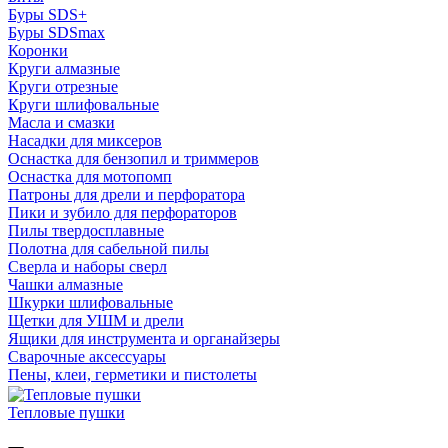
Буры SDS+
Буры SDSmax
Коронки
Круги алмазные
Круги отрезные
Круги шлифовальные
Масла и смазки
Насадки для миксеров
Оснастка для бензопил и триммеров
Оснастка для мотопомп
Патроны для дрели и перфоратора
Пики и зубило для перфораторов
Пилы твердосплавные
Полотна для сабельной пилы
Сверла и наборы сверл
Чашки алмазные
Шкурки шлифовальные
Щетки для УШМ и дрели
Ящики для инструмента и органайзеры
Сварочные аксессуары
Пены, клеи, герметики и пистолеты
Тепловые пушки