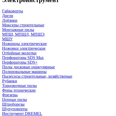
Гайковерты
Дрели
Лобзики
Миксеры строительные
Монтажные пилы
МПШ, МПШЛ, МПШЭ
МШУ
Ножницы электрические
Ножовки электрические
Отбойные молотки
Перфораторы SDS Max
Перфораторы SDS+
Пилы дисковые циркулярные
Полировальные машины
Пылесосы строительные, хозяйственые
Рубанки
Торцовочные пилы
Фены технические
Фрезеры
Цепные пилы
Штроборезы
Шуруповерты
Инструмент DREMEL