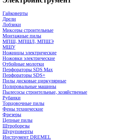
Гайковерты
Дрели
Лобзики
Миксеры строительные
Монтажные пилы
МПШ, МПШЛ, МПШЭ
МШУ
Ножницы электрические
Ножовки электрические
Отбойные молотки
Перфораторы SDS Max
Перфораторы SDS+
Пилы дисковые циркулярные
Полировальные машины
Пылесосы строительные, хозяйственые
Рубанки
Торцовочные пилы
Фены технические
Фрезеры
Цепные пилы
Штроборезы
Шуруповерты
Инструмент DREMEL