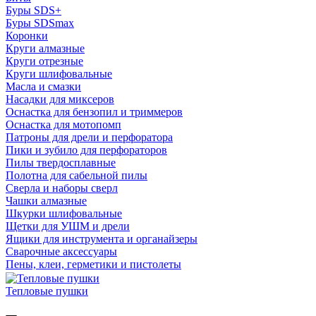
Буры SDS+
Буры SDSmax
Коронки
Круги алмазные
Круги отрезные
Круги шлифовальные
Масла и смазки
Насадки для миксеров
Оснастка для бензопил и триммеров
Оснастка для мотопомп
Патроны для дрели и перфоратора
Пики и зубило для перфораторов
Пилы твердосплавные
Полотна для сабельной пилы
Сверла и наборы сверл
Чашки алмазные
Шкурки шлифовальные
Щетки для УШМ и дрели
Ящики для инструмента и органайзеры
Сварочные аксессуары
Пены, клеи, герметики и пистолеты
Тепловые пушки