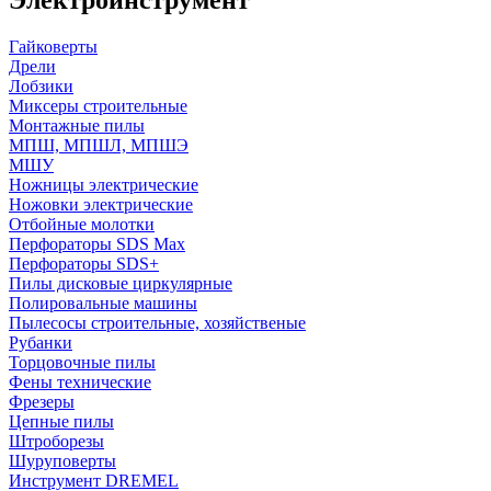
Гайковерты
Дрели
Лобзики
Миксеры строительные
Монтажные пилы
МПШ, МПШЛ, МПШЭ
МШУ
Ножницы электрические
Ножовки электрические
Отбойные молотки
Перфораторы SDS Max
Перфораторы SDS+
Пилы дисковые циркулярные
Полировальные машины
Пылесосы строительные, хозяйственые
Рубанки
Торцовочные пилы
Фены технические
Фрезеры
Цепные пилы
Штроборезы
Шуруповерты
Инструмент DREMEL