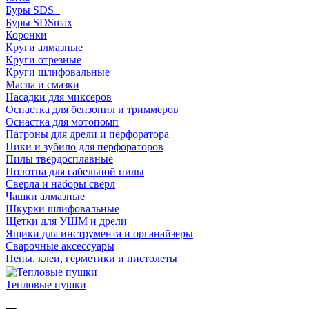
Буры SDS+
Буры SDSmax
Коронки
Круги алмазные
Круги отрезные
Круги шлифовальные
Масла и смазки
Насадки для миксеров
Оснастка для бензопил и триммеров
Оснастка для мотопомп
Патроны для дрели и перфоратора
Пики и зубило для перфораторов
Пилы твердосплавные
Полотна для сабельной пилы
Сверла и наборы сверл
Чашки алмазные
Шкурки шлифовальные
Щетки для УШМ и дрели
Ящики для инструмента и органайзеры
Сварочные аксессуары
Пены, клеи, герметики и пистолеты
Тепловые пушки