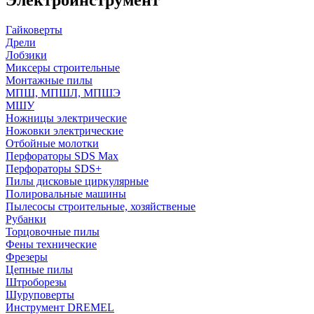
Гайковерты
Дрели
Лобзики
Миксеры строительные
Монтажные пилы
МПШ, МПШЛ, МПШЭ
МШУ
Ножницы электрические
Ножовки электрические
Отбойные молотки
Перфораторы SDS Max
Перфораторы SDS+
Пилы дисковые циркулярные
Полировальные машины
Пылесосы строительные, хозяйственые
Рубанки
Торцовочные пилы
Фены технические
Фрезеры
Цепные пилы
Штроборезы
Шуруповерты
Инструмент DREMEL