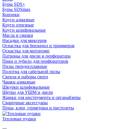
Буры SDS+
Буры SDSmax
Коронки
Круги алмазные
Круги отрезные
Круги шлифовальные
Масла и смазки
Насадки для миксеров
Оснастка для бензопил и триммеров
Оснастка для мотопомп
Патроны для дрели и перфоратора
Пики и зубило для перфораторов
Пилы твердосплавные
Полотна для сабельной пилы
Сверла и наборы сверл
Чашки алмазные
Шкурки шлифовальные
Щетки для УШМ и дрели
Ящики для инструмента и органайзеры
Сварочные аксессуары
Пены, клеи, герметики и пистолеты
Тепловые пушки